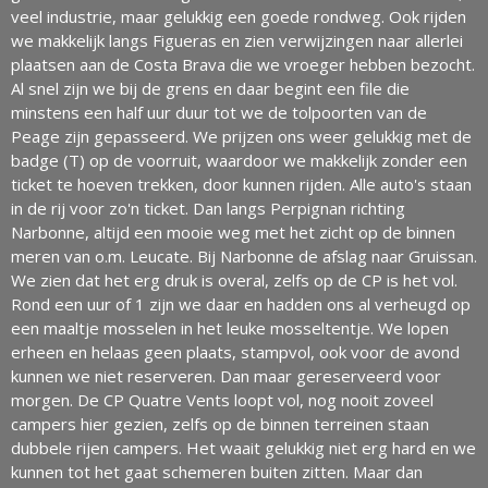
veel industrie, maar gelukkig een goede rondweg. Ook rijden
we makkelijk langs Figueras en zien verwijzingen naar allerlei
plaatsen aan de Costa Brava die we vroeger hebben bezocht.
Al snel zijn we bij de grens en daar begint een file die
minstens een half uur duur tot we de tolpoorten van de
Peage zijn gepasseerd. We prijzen ons weer gelukkig met de
badge (T) op de voorruit, waardoor we makkelijk zonder een
ticket te hoeven trekken, door kunnen rijden. Alle auto's staan
in de rij voor zo'n ticket. Dan langs Perpignan richting
Narbonne, altijd een mooie weg met het zicht op de binnen
meren van o.m. Leucate. Bij Narbonne de afslag naar Gruissan.
We zien dat het erg druk is overal, zelfs op de CP is het vol.
Rond een uur of 1 zijn we daar en hadden ons al verheugd op
een maaltje mosselen in het leuke mosseltentje. We lopen
erheen en helaas geen plaats, stampvol, ook voor de avond
kunnen we niet reserveren. Dan maar gereserveerd voor
morgen. De CP Quatre Vents loopt vol, nog nooit zoveel
campers hier gezien, zelfs op de binnen terreinen staan
dubbele rijen campers. Het waait gelukkig niet erg hard en we
kunnen tot het gaat schemeren buiten zitten. Maar dan