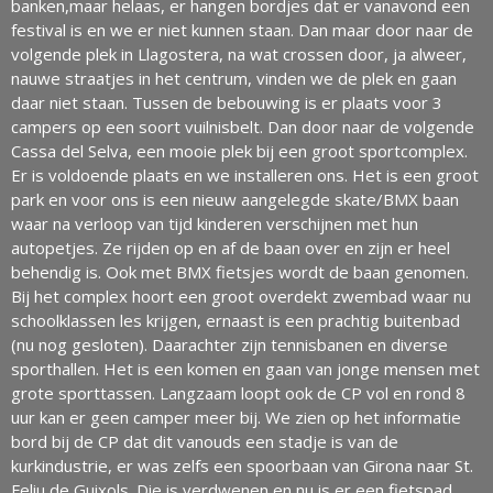
banken,maar helaas, er hangen bordjes dat er vanavond een
festival is en we er niet kunnen staan. Dan maar door naar de
volgende plek in Llagostera, na wat crossen door, ja alweer,
nauwe straatjes in het centrum, vinden we de plek en gaan
daar niet staan. Tussen de bebouwing is er plaats voor 3
campers op een soort vuilnisbelt. Dan door naar de volgende
Cassa del Selva, een mooie plek bij een groot sportcomplex.
Er is voldoende plaats en we installeren ons. Het is een groot
park en voor ons is een nieuw aangelegde skate/BMX baan
waar na verloop van tijd kinderen verschijnen met hun
autopetjes. Ze rijden op en af de baan over en zijn er heel
behendig is. Ook met BMX fietsjes wordt de baan genomen.
Bij het complex hoort een groot overdekt zwembad waar nu
schoolklassen les krijgen, ernaast is een prachtig buitenbad
(nu nog gesloten). Daarachter zijn tennisbanen en diverse
sporthallen. Het is een komen en gaan van jonge mensen met
grote sporttassen. Langzaam loopt ook de CP vol en rond 8
uur kan er geen camper meer bij. We zien op het informatie
bord bij de CP dat dit vanouds een stadje is van de
kurkindustrie, er was zelfs een spoorbaan van Girona naar St.
Feliu de Guixols. Die is verdwenen en nu is er een fietspad