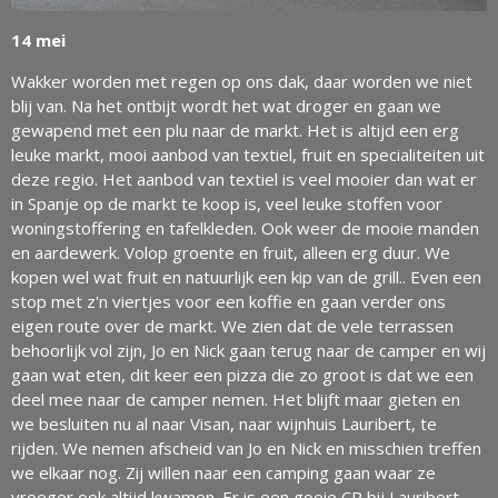
14 mei
Wakker worden met regen op ons dak, daar worden we niet
blij van. Na het ontbijt wordt het wat droger en gaan we
gewapend met een plu naar de markt. Het is altijd een erg
leuke markt, mooi aanbod van textiel, fruit en specialiteiten uit
deze regio. Het aanbod van textiel is veel mooier dan wat er
in Spanje op de markt te koop is, veel leuke stoffen voor
woningstoffering en tafelkleden. Ook weer de mooie manden
en aardewerk. Volop groente en fruit, alleen erg duur. We
kopen wel wat fruit en natuurlijk een kip van de grill.. Even een
stop met z'n viertjes voor een koffie en gaan verder ons
eigen route over de markt. We zien dat de vele terrassen
behoorlijk vol zijn, Jo en Nick gaan terug naar de camper en wij
gaan wat eten, dit keer een pizza die zo groot is dat we een
deel mee naar de camper nemen. Het blijft maar gieten en
we besluiten nu al naar Visan, naar wijnhuis Lauribert, te
rijden. We nemen afscheid van Jo en Nick en misschien treffen
we elkaar nog. Zij willen naar een camping gaan waar ze
vroeger ook altijd kwamen. Er is een goeie CP bij Lauribert,