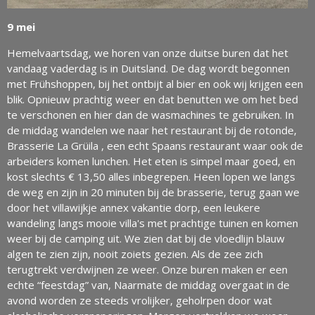
9 mei
Hemelvaartsdag, we horen van onze duitse buren dat het
vandaag vaderdag is in Duitsland. De dag wordt begonnen
met Frühshoppen, bij het ontbijt al bier en ook wij krijgen een
blik. Opnieuw prachtig weer en dat benutten we om het bed
te verschonen en hier dan de wasmachines te gebruiken. In
de middag wandelen we naar het restaurant bij de rotonde,
Brasserie La Grüila , een echt Spaans restaurant waar ook de
arbeiders komen lunchen. Het eten is simpel maar goed, en
kost slechts € 13,50 alles inbegrepen. Heen lopen we langs
de weg en zijn in 20 minuten bij de brasserie, terug gaan we
door het villawijkje annex vakantie dorp, een leukere
wandeling langs mooie villa's met prachtige tuinen en komen
weer bij de camping uit. We zien dat bij de vloedlijn blauw
algen te zien zijn, nooit zoiets gezien. Als de zee zich
terugtrekt verdwijnen ze weer. Onze buren maken er een
echte “feestdag” van, Naarmate de middag overgaat in de
avond worden ze steeds vrolijker, geholrpen door wat