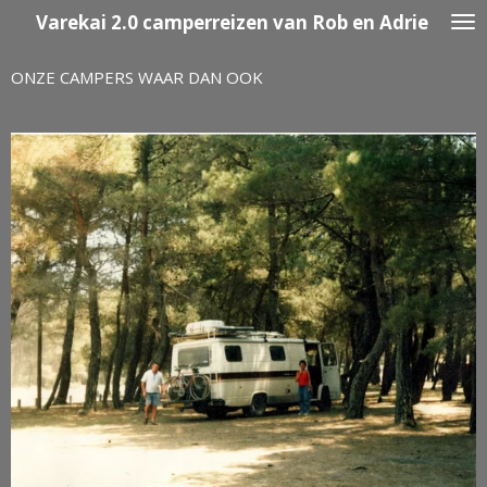
Varekai
2.0 camperreizen van Rob en Adrie
Ga
direct
naar
ONZE CAMPERS WAAR DAN OOK
de
hoofdinhoud