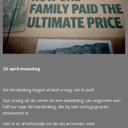
25 april maandag
De herdenking begint al heel vroeg, om 6 uur!!!
Dus vroeg uit de veren en een wandeling van ongeveer een
half uur naar de herdenking, die bij een oorlogsgraven
monument is.
Het is er al behoorlijk vol als wij arriveren, veel