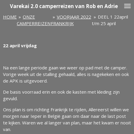
Varekai
2.0 camperreizen van Rob en Adrie
Ga
direct
HOME
»
ONZE
»
VOORJAAR 2022
»
DEEL 1 22april
naar
CAMPERREIZEN
FRANKRIJK
t/m 25 april
de
hoofdinhoud
22 april vrijdag
Na een lange periode gaan we weer op pad met de camper.
Vorige week uit de stalling gehaald, alles is nagekeken en ook
de APK is uitgevoerd.
De basis voorraad erin en ook de kasten met kleding zijn
gevuld.
Ons plan is om richting Frankrijk te rijden, Allereerst willen we
morgen naar Ieper in België gaan om daar naar de last post
te kijken. Waren we al langer van plan, maar het kwam er nooit
van.