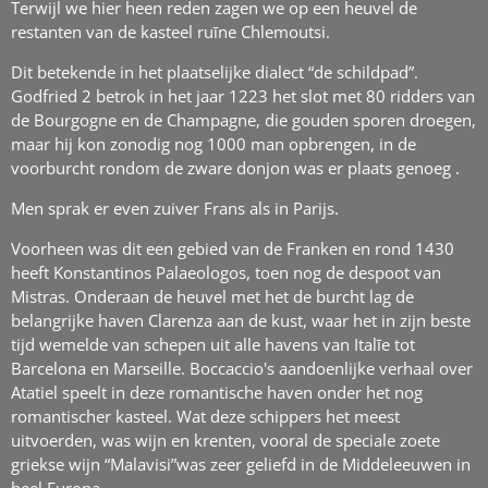
Terwijl we hier heen reden zagen we op een heuvel de
restanten van de kasteel ruīne Chlemoutsi.
Dit betekende in het plaatselijke dialect “de schildpad”.
Godfried 2 betrok in het jaar 1223 het slot met 80 ridders van
de Bourgogne en de Champagne, die gouden sporen droegen,
maar hij kon zonodig nog 1000 man opbrengen, in de
voorburcht rondom de zware donjon was er plaats genoeg .
Men sprak er even zuiver Frans als in Parijs.
Voorheen was dit een gebied van de Franken en rond 1430
heeft Konstantinos Palaeologos, toen nog de despoot van
Mistras. Onderaan de heuvel met het de burcht lag de
belangrijke haven Clarenza aan de kust, waar het in zijn beste
tijd wemelde van schepen uit alle havens van Italīe tot
Barcelona en Marseille. Boccaccio's aandoenlijke verhaal over
Atatiel speelt in deze romantische haven onder het nog
romantischer kasteel. Wat deze schippers het meest
uitvoerden, was wijn en krenten, vooral de speciale zoete
griekse wijn “Malavisi”was zeer geliefd in de Middeleeuwen in