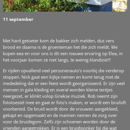
11 september
Met hard getoeter kom de bakker zich melden, dus vers
brood en daarna is de groenteman het die zich meldt. We
kopen eea en voor ons is dit een nieuwe ervaring op Elea, in
het voorjaar komen ze niet langs, te weinig klandizie!!!
Er rijden opvallend veel personenauto's voorbij die verderop
stoppen. Nick gaat een kijkje nemen en komt terug met de
mededeling dat er een feest wordt georganiseerd. Er zijn veel
mensen in gala kleding en overal worden kleine tentjes
neergezet, er klinkt volop Griekse muziek. Rob neemt zijn
fototoestel mee en gaat er foto's maken, er wordt een bruiloft
voorbereid. De bruid wordt door de vrouwen aangekleed,
gekapt en opgemaakt en de mannen nemen de zorg over
voor de bruidegom. Zelfs zijn schoenen worden door de
vrienden aangetrokken. Er is een bruidsjonker bij die wat