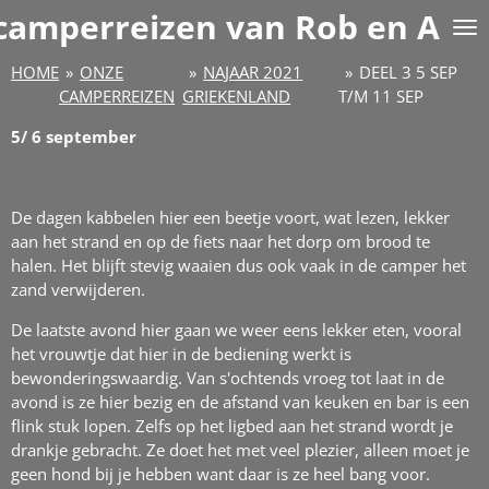
ekai
 camperreizen van Rob en Adri
Ga
direct
naar
HOME
»
ONZE
»
NAJAAR 2021
»
DEEL 3 5 SEP
de
CAMPERREIZEN
GRIEKENLAND
T/M 11 SEP
hoofdinhoud
5/ 6 september
De dagen kabbelen hier een beetje voort, wat lezen, lekker
aan het strand en op de fiets naar het dorp om brood te
halen. Het blijft stevig waaien dus ook vaak in de camper het
zand verwijderen.
De laatste avond hier gaan we weer eens lekker eten, vooral
het vrouwtje dat hier in de bediening werkt is
bewonderingswaardig. Van s'ochtends vroeg tot laat in de
avond is ze hier bezig en de afstand van keuken en bar is een
flink stuk lopen. Zelfs op het ligbed aan het strand wordt je
drankje gebracht. Ze doet het met veel plezier, alleen moet je
geen hond bij je hebben want daar is ze heel bang voor.