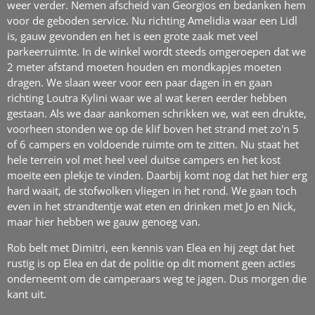
weer verder. Nemen afscheid van Georgios en bedanken hem
voor de geboden service. Nu richting Amelidia waar een Lidl
is, gauw gevonden en het is een grote zaak met veel
parkeerruimte. In de winkel wordt steeds omgeroepen dat we
2 meter afstand moeten houden en mondkapjes moeten
dragen. We slaan weer voor een paar dagen in en gaan
richting Loutra Kylini waar we al wat keren eerder hebben
gestaan. Als we daar aankomen schrikken we, wat een drukte,
voorheen stonden we op de klif boven het strand met zo'n 5
of 6 campers en voldoende ruimte om te zitten. Nu staat het
hele terrein vol met heel veel duitse campers en het kost
moeite een plekje te vinden. Daarbij komt nog dat het hier erg
hard waait, de stofwolken vliegen in het rond. We gaan toch
even in het strandtentje wat eten en drinken met Jo en Nick,
maar hier hebben we gauw genoeg van.
Rob belt met Dimitri, een kennis van Elea en hij zegt dat het
rustig is op Elea en dat de politie op dit moment geen acties
onderneemt om de camperaars weg te jagen. Dus morgen die
kant uit.