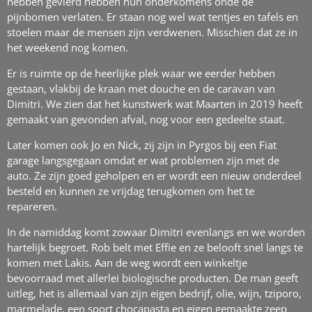
hebben gevierd hebben hun onderkomens onde de
pijnbomen verlaten. Er staan nog wel wat tentjes en tafels en
stoelen maar de mensen zijn verdwenen. Misschien dat ze in
het weekend nog komen.
Er is ruimte op de heerlijke plek waar we eerder hebben
gestaan, vlakbij de kraan met douche en de caravan van
Dimitri. We zien dat het kunstwerk wat Maarten in 2019 heeft
gemaakt van gevonden afval, nog voor een gedeelte staat.
Later komen ook Jo en Nick, zij zijn in Pyrgos bij een Fiat
garage langsgegaan omdat er wat problemen zijn met de
auto. Ze zijn goed geholpen en er wordt een nieuw onderdeel
besteld en kunnen ze vrijdag terugkomen om het te
repareren.
In de namiddag komt zowaar Dimitri evenlangs en we worden
hartelijk begroet. Rob belt met Effie en ze belooft snel langs te
komen met Lakis. Aan de weg wordt een winkeltje
bevoorraad met allerlei biologische producten. De man geeft
uitleg, het is allemaal van zijn eigen bedrijf, olie, wijn, tziporo,
marmelade, een soort chocapasta en eigen gemaakte zeep