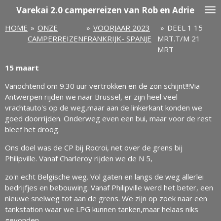
Varekai
2.0 camperreizen van Rob en Adrie
Ga
direct
HOME
»
ONZE
»
VOORJAAR 2023
»
DEEL 1 15
naar
CAMPERREIZEN
FRANKRIJK- SPANJE
MRT.T/M 21
de
MRT
hoofdinhoud
15 maart
Vanochtend om 9.30 uur vertrokken en de zon schijnt!!!Via
Antwerpen rijden we naar Brussel, er zijn heel veel
vrachtauto's op de weg,maar aan de linkerkant konden we
goed doorrijden. Onderweg even een bui, maar voor de rest
bleef het droog.
Ons doel was de CP bij Rocroi, net over de grens bij
Philipville. Vanaf Charleroy rijden we de N 5,
zo'n echt Belgische weg. Vol gaten en langs de weg allerlei
bedrijfjes en bebouwing. Vanaf Philipville werd het beter, een
nieuwe snelweg tot aan de grens. We zijn op zoek naar een
tankstation waar we LPG kunnen tanken,maar helaas niks
gevonden.