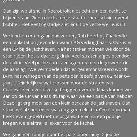
Dan zijn we al snel in Rocroi, lokt niet echt om een nacht te
blijven staan. Geen elektra en je staat er heel schuin, overal
blubber. Het vestingstadje ziet er uit de verte wel leuk uit.
We lunchen er en gaan dan verder, Rob heeft bij Charleville
een tankstation gevonden waar LPG verkrijgbaar is. Ook is er
een CP bij de jachthaven, Na het tanken moeten we door de
stad rijden, het is daar erg druk, veel straten afgeslotendoor
de politie. Veel politie auto's en agenten met de geweren in
de aanslag!!!!We vermoeden dat er gedemonstreerd wordt
i.v.m. het verhogen van de pensioen leeeftijd van 62 naar 64
jaar. Uiteindelijk na wat crossen door de straten van
Charleville en over diverse bruggen over de Maas komen we
aan op de CP van Pass d'Etap waar we een pasje van hebben.
Deze ligt erg mooi aan een klein park aan de jachthaven. Dan
staan we al snel, en er was nog geen elektra. Onze buurman
heeft even gebeld met de organisatie en na een poosje
kregen we elektra. Is lekker voor de kachel.
We gaan een rondje door het park lopen langs 2 jeu de