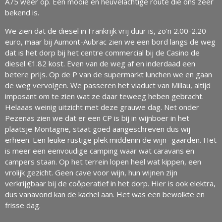
A75 weer op. Een mooie en heuvelachtige route die ons zeer
bekend is.
We zien dat de diesel in Frankrijk vrij duur is, zo'n 2.00-2.20
euro, maar bij Aumont-Aubrac zien we een bord langs de weg
dat is het dorp bij het centre commercial bij de Casino de
diesel €1.82 kost. Even van de weg af en inderdaad een
betere prijs. Op de P van de supermarkt lunchen we en gaan
de weg vervolgen. We passeren het viaduct van Millau, altijd
imposant om te zien wat ze daar teweeg heben gebracht.
Helaaas weinig uitzicht met deze grauwe dag. Net onder
Pezenas zien we dat er een CP is bij in wijnboer in het
plaatsje Montagne, staat goed aangeschreven dus wij
erheen. Een leuke rustige plek middenin de wijn- gaarden. Het
is meer een eenvoudige camping waar wat caravans en
campers staan. Op het terrein lopen heel wat kippen, een
vrolijk gezicht. Geen cave voor wijn, hun wijnen zijn
verkrijgbaar bij de coȫperatief in het dorp. Hier is ook elektra,
dus vanavond kan de kachel aan. Het was een bewolkte en
frisse dag.