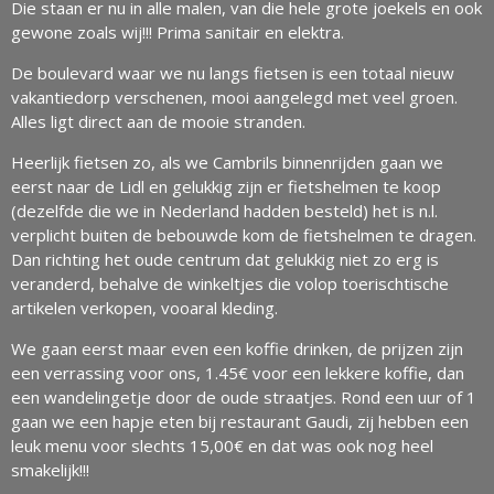
Die staan er nu in alle malen, van die hele grote joekels en ook
gewone zoals wij!!! Prima sanitair en elektra.
De boulevard waar we nu langs fietsen is een totaal nieuw
vakantiedorp verschenen, mooi aangelegd met veel groen.
Alles ligt direct aan de mooie stranden.
Heerlijk fietsen zo, als we Cambrils binnenrijden gaan we
eerst naar de Lidl en gelukkig zijn er fietshelmen te koop
(dezelfde die we in Nederland hadden besteld) het is n.l.
verplicht buiten de bebouwde kom de fietshelmen te dragen.
Dan richting het oude centrum dat gelukkig niet zo erg is
veranderd, behalve de winkeltjes die volop toerischtische
artikelen verkopen, vooaral kleding.
We gaan eerst maar even een koffie drinken, de prijzen zijn
een verrassing voor ons, 1.45€ voor een lekkere koffie, dan
een wandelingetje door de oude straatjes. Rond een uur of 1
gaan we een hapje eten bij restaurant Gaudi, zij hebben een
leuk menu voor slechts 15,00€ en dat was ook nog heel
smakelijk!!!