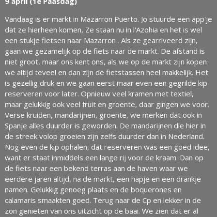
9 april (1e Paasdag)
Vandaag is er markt in Mazarron Puerto. Jo stuurde een app'je
dat ze hierheen komen, Ze staan nu in l'Azohia en het is wel
een stukje fietsen naar Mazarron . Als ze gearriveerd zijn,
gaan we gezamelijk op de fiets naar de markt. De afstand is
niet groot, maar ons kent ons, als we op de markt zijn kopen
we altijd teveel en dan zijn de fietstassen heel makkelijk. Het
is gezellig druk en we gaan eerst maar even een gegrilde kip
reserveren voor later. Opnieuw veel kramen met textiel,
maar gelukkig ook veel fruit en groente, daar gingen we voor.
Verse kruiden, mandarijnen, groente, we merken dat ook in
Spanje alles duurder is geworden. De mandarijnen die hier in
de streek volop groeien zijn zelfs duurder dan in Nederland.
Nog even de kip ophalen, dat reserveren was een goed idee,
want er staat inmiddels een lange rij voor de kraam. Dan op
de fiets naar een bekend terras aan de haven waar we
eerdere jaren altijd, na de markt, een hapje en een drankje
namen. Gelukkig genoeg plaats en de boquerones en
calamaris smaakten goed. Terug naar de Cp en lekker in de
zon genieten van ons uitzicht op de baai. We zien dat er al