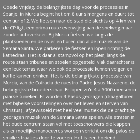
Goede Vrijdag, de belangrijkste dag voor de processies in
Spanje. In Murcia begint het om 8 uur s'morgens en duurt tot
een uur of 2. We fietsen naar de stad die slechts op 4 km van
de CP ligt, een prima route evenwijdig aan de snelweg,maar
zonder autoverkeer. Bij Murcia fietsen we langs de
plantsoenen en de rivier en horen dan al de muziek van de
Semana Santa. We parkeren de fietsen en lopen richting de
kathedraal. Het is daar al stampvol op het plein, langs de
route staan tribunes en stoelen opgesteld. Vlak daarachter is
een leuk terras waar we ook de processie kunnen volgen en
koffie kunnen drinken. Het is de belangrijkste processie van
Murcia, van de Cofradia de nuestro Padre Jesus Nazareno, de
belangrijkste broederschap. Er lopen zo'n 4 à 5000 mensen in
paarse tunieken. Er worden 9 Pasos gedragen (draagaltaren
met bijbelse voorstellingen over het leven en sterven van
Christus) , afgewisseld met heel veel muziek die de prachtige
gedragen muziek van de Semana Santa spelen. Alle straten in
het oude centrum staan vol met toeschouwers die klappen
als er moeilijke manoeuvres worden verricht om die palos de
smalle straatjes door te voeren. Het is een boeiend