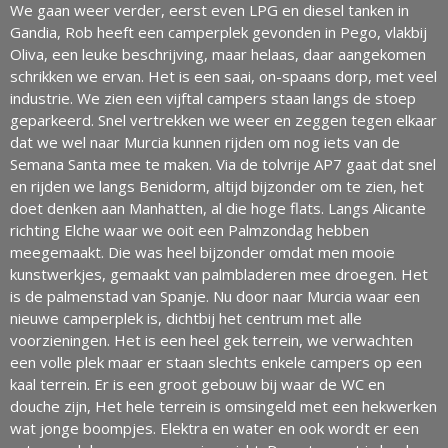
We gaan weer verder, eerst even LPG en diesel tanken in
Gandia, Rob heeft een camperplek gevonden in Pego, vlakbij
Oliva, een leuke beschrijving, maar helaas, daar aangekomen
schrikken we ervan. Het is een saai, on-spaans dorp, met veel
industrie. We zien een vijftal campers staan langs de stoep
geparkeerd. Snel vertrekken we weer en zeggen tegen elkaar
dat we wel naar Murcia kunnen rijden om nog iets van de
Semana Santa mee te maken. Via de tolvrije AP7 gaat dat snel
en rijden we langs Benidorm, altijd bijzonder om te zien, het
doet denken aan Manhatten, al die hoge flats. Langs Alicante
richting Elche waar we ooit een Palmzondag hebben
meegemaakt. Die was heel bijzonder omdat men mooie
kunstwerkjes, gemaakt van palmbladeren mee droegen. Het
is de palmenstad van Spanje. Nu door naar Murcia waar een
nieuwe camperplek is, dichtbij het centrum met alle
voorzieningen. Het is een heel gek terrein, we verwachten
een volle plek maar er staan slechts enkele campers op een
kaal terrein. Er is een groot gebouw bij waar de WC en
douche zijn, Het hele terrein is omsingeld met een hekwerken
wat jonge boompjes. Elektra en water en ook wordt er een