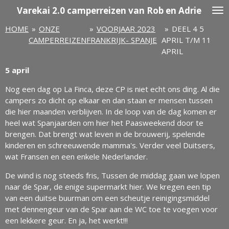
Varekai
2.0 camperreizen van Rob en Adrie
Ga
direct
HOME
»
ONZE
»
VOORJAAR 2023
»
DEEL 4 5
naar
CAMPERREIZEN
FRANKRIJK- SPANJE
APRIL T/M 11
de
APRIL
hoofdinhoud
5 april
Nog een dag op La Finca, deze CP is niet echt ons ding. Al die
campers zo dicht op elkaar en dan staan er mensen tussen
die hier maanden verblijven. In de loop van de dag komen er
heel wat Spanjaarden om hier het Paasweekend door te
brengen. Dat brengt wat leven in de brouwerij, spelende
kinderen en schreeuwende mamma's. Verder veel Duitsers,
wat Fransen en een enkele Nederlander.
De wind is nog steeds fris, Tussen de middag gaan we lopen
naar de Spar, de enige supermarkt hier. We kregen een tip
van een duitse buurman om een scheutje reinigingsmiddel
met dennengeur van de Spar aan de WC toe te voegen voor
een lekkere geur. En ja, het werkt!!!