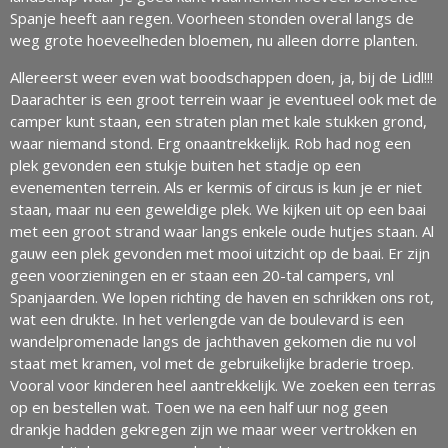
Spanje heeft aan regen. Voorheen stonden overal langs de
weg grote hoeveelheden bloemen, nu alleen dorre planten.
Allereerst weer even wat boodschappen doen, ja, bij de Lidl!!!
Daarachter is een groot terrein waar je eventueel ook met de
camper kunt staan, een straten plan met kale stukken grond,
waar niemand stond. Erg onaantrekkelijk. Rob had nog een
plek gevonden een stukje buiten het stadje op een
evenementen terrein. Als er kermis of circus is kun je er niet
staan, maar nu een geweldige plek. We kijken uit op een baai
met een groot strand waar langs enkele oude hutjes staan. Al
gauw een plek gevonden met mooi uitzicht op de baai. Er zijn
geen voorzieningen en er staan een 20-tal campers, vnl
Spanjaarden. We lopen richting de haven en schrikken ons rot,
wat een drukte. In het verlengde van de boulevard is een
wandelpromenade langs de jachthaven gekomen die nu vol
staat met kramen, vol met de gebruikelijke braderie troep.
Vooral voor kinderen heel aantrekkelijk. We zoeken een terras
op en bestellen wat. Toen we na een half uur nog geen
drankje hadden gekregen zijn we maar weer vertrokken en