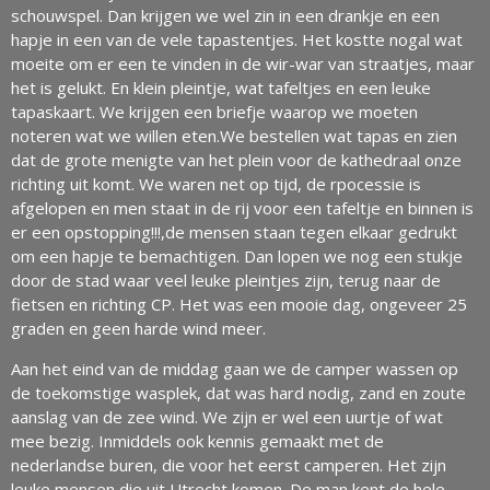
schouwspel. Dan krijgen we wel zin in een drankje en een
hapje in een van de vele tapastentjes. Het kostte nogal wat
moeite om er een te vinden in de wir-war van straatjes, maar
het is gelukt. En klein pleintje, wat tafeltjes en een leuke
tapaskaart. We krijgen een briefje waarop we moeten
noteren wat we willen eten.We bestellen wat tapas en zien
dat de grote menigte van het plein voor de kathedraal onze
richting uit komt. We waren net op tijd, de rpocessie is
afgelopen en men staat in de rij voor een tafeltje en binnen is
er een opstopping!!!,de mensen staan tegen elkaar gedrukt
om een hapje te bemachtigen. Dan lopen we nog een stukje
door de stad waar veel leuke pleintjes zijn, terug naar de
fietsen en richting CP. Het was een mooie dag, ongeveer 25
graden en geen harde wind meer.
Aan het eind van de middag gaan we de camper wassen op
de toekomstige wasplek, dat was hard nodig, zand en zoute
aanslag van de zee wind. We zijn er wel een uurtje of wat
mee bezig. Inmiddels ook kennis gemaakt met de
nederlandse buren, die voor het eerst camperen. Het zijn
leuke mensen die uit Utrecht komen. De man kent de hele