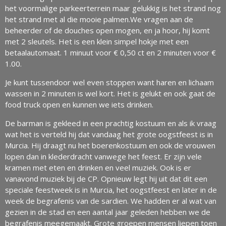
het voormalige parkeerterrein maar gelukkig is het strand nog
het strand met al die mooie palmen.We vragen aan de
beheerder of de douches open mogen, en ja hoor, hij komt
met 2 sleutels. Het is een klein simpel hokje met een
betaalautomaat. 1 minuut voor € 0,50 ct en 2 minuten voor €
1.00.
Je kunt tussendoor wel even stoppen want haren en lichaam
wassen in 2 minuten is wel kort. Het is gelukt en ook gaat de
food truck open en kunnen we iets drinken.
De barman is gekleed in een prachtig kostuum en als ik vraag
wat het is verteld hij dat vandaag het grote oogstfeest is in
Murcia. Hij draagt nu het boerenkostuum en ook de vrouwen
lopen dan in klederdracht vanwege het feest. Er zijn vele
kramen met eten en drinken en veel muziek. Ook is er
vanavond muziek bij de CP. Opnieuw legt hij uit dat dit een
speciale feestweek is in Murcia, het oogstfeest en later in de
week de begrafenis van de sardien. We hadden er al wat van
gezien in de stad en een aantal jaar geleden hebben we de
begrafenis meegemaakt. Grote groepen mensen liepen toen