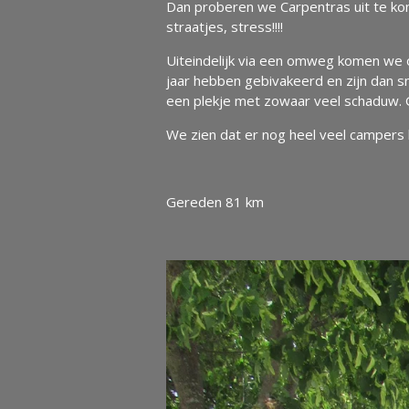
Dan proberen we Carpentras uit te ko
straatjes, stress!!!!
Uiteindelijk via een omweg komen we
jaar hebben gebivakeerd en zijn dan sn
een plekje met zowaar veel schaduw. 
We zien dat er nog heel veel campers he
Gereden 81 km