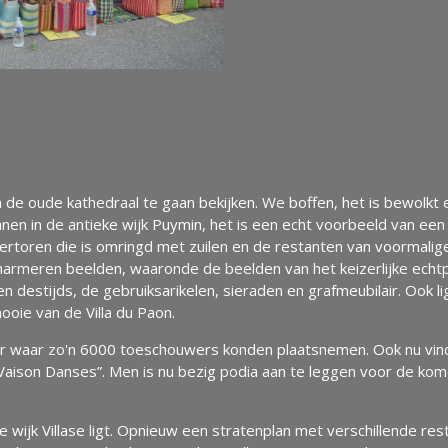
 de oude kathedraal te gaan bekijken. We boffen, het is bewolkt
en in de antieke wijk Puymin, het is een echt voorbeeld van een 
ertoren die is omringd met zuilen en de restanten van voormalige
meren beelden, waaronde de beelden van het keizerlijke echtp
en destijds, de gebruiksarikelen, sieraden en grafmeubilair. Ook l
oie van de Villa du Paon.
 waar zo'n 6000 toeschouwers konden plaatsnemen. Ook nu vinde
Vaison Danses”. Men is nu bezig podia aan te leggen voor de ko
 wijk Villase ligt. Opnieuw een stratenplan met verschillende res