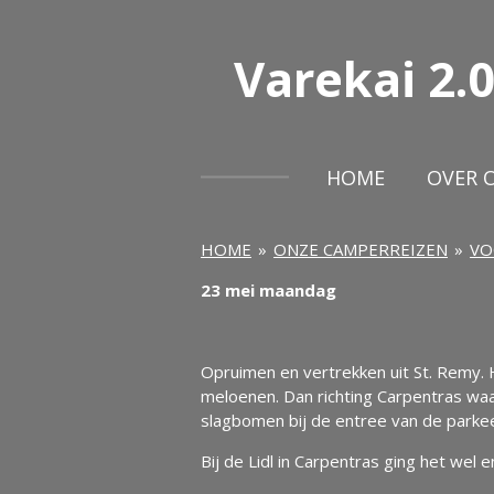
Ga
direct
Varekai
2.0
naar
de
hoofdinhoud
HOME
OVER 
HOME
»
ONZE CAMPERREIZEN
»
VO
23 mei maandag
Opruimen en vertrekken uit St. Remy. H
meloenen. Dan richting Carpentras wa
slagbomen bij de entree van de parkee
Bij de Lidl in Carpentras ging het wel 