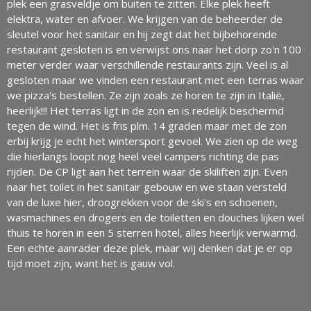
plek een grasveldje om buiten te zitten. Elke plek heeft
elektra, water en afvoer. We krijgen van de beheerder de
sleutel voor het sanitair en hij zegt dat het bijbehorende
restaurant gesloten is en verwijst ons naar het dorp zo'n 100
meter verder waar verschillende restaurants zijn. Veel is al
gesloten maar we vinden een restaurant met een terras waar
we pizza's bestellen. Ze zijn zoals ze horen te zijn in Italië,
heerlijk!!! Het terras ligt in de zon en is redelijk beschermd
tegen de wind. Het is fris plm. 14 graden maar met de zon
erbij krijg je echt het wintersport gevoel. We zien op de weg
die hierlangs loopt nog heel veel campers richting de pas
rijden. De CP ligt aan het terrein waar de skiliften zijn. Even
naar het toilet in het sanitair gebouw en we staan versteld
van de luxe hier, droogrekken voor de ski's en schoenen,
wasmachines en drogers en de toiletten en douches lijken wel
thuis te horen in een 5 sterren hotel, alles heerlijk verwarmd.
Een echte aanrader deze plek, maar wij denken dat je er op
tijd moet zijn, want het is gauw vol.