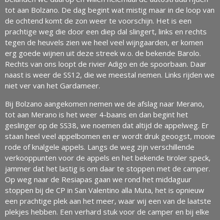
tot aan Bolzano. De dag begint wat mistig maar in de loop van
de ochtend komt de zon weer te voorschijn. Het is een
prachtige weg die door een diep dal slingert, links en rechts
tegen de heuvels zien we heel veel wijngaarden, er komen
erg goede wijnen uit deze streek w.o. de bekende Barolo.
Rechts van ons loopt de rivier Adigo en de spoorbaan. Daar
naast is weer de SS12, die we meestal nemen. Links rijden we
niet ver van het Gardameer.
Bij Bolzano aangekomen nemen we de afslag naar Merano,
tot aan Merano is het weer 4-baans en dan begint het
geslinger op de SS38, we noemen dat altijd de appelweg. Er
staan heel veel appelbomen en er wordt druk geoogst, mooie
rode of knalgele appels. Langs de weg zijn verschillende
verkooppunten voor de appels en het bekende tiroler speck,
jammer dat het lastig is om daar te stoppen met de camper.
Op weg naar de Resiapas gaan we rond het middaguur
stoppen bij de CP in San Valentino alla Muta, het is opnieuw
een prachtige plek aan het meer, waar wij een van de laatste
plekjes hebben. Een verhard stuk voor de camper en bij elke