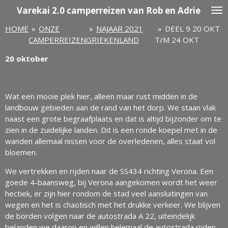
Varekai
2.0 camperreizen van Rob en Adrie
Ga
direct
HOME
»
ONZE
»
NAJAAR 2021
»
DEEL 9 20 OKT
naar
CAMPERREIZEN
GRIEKENLAND
T/M 24 OKT
de
hoofdinhoud
20 oktober
Wat een mooie plek hier, alleen maar rust midden in de
landbouw gebieden aan de rand van het dorp. We staan vlak
naast een grote begraafplaats en dat is altijd bijzonder om te
zien in de zuidelijke landen. Dit is een ronde koepel met in de
wanden allemaal nissen voor de overledenen, alles staat vol
bloemen.
We vertrekken en rijden naar de SS434 richting Verona. Een
goede 4-baansweg, bij Verona aangekomen wordt het weer
hectiek, er zijn hier rondom de stad veel aansluitingen van
wegen en het is chaotisch met het drukke verkeer. We blijven
de borden volgen naar de autostrada A 22, uiteindelijk
belanden we daarop en willen helemaal de autostrada rijden