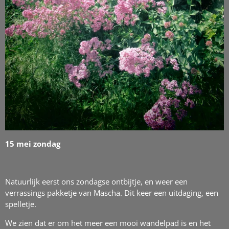
15 mei zondag
Natuurlijk eerst ons zondagse ontbijtje, en weer een
verrassings pakketje van Mascha. Dit keer een uitdaging, een
spelletje.
We zien dat er om het meer een mooi wandelpad is en het