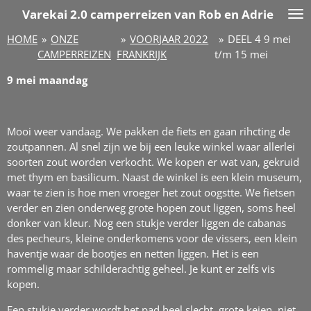
Varekai
2.0 camperreizen van Rob en Adrie
Ga
direct
HOME
»
ONZE
»
VOORJAAR 2022
»
DEEL 4 9 mei
naar
CAMPERREIZEN
FRANKRIJK
t/m 15 mei
de
hoofdinhoud
9 mei maandag
Mooi weer vandaag. We pakken de fiets en gaan rihcting de
zoutpannen. Al snel zijn we bij een leuke winkel waar allerlei
soorten zout worden verkocht. We kopen er wat van, gekruid
met thym en basilicum. Naast de winkel is een klein museum,
waar te zien is hoe men vroeger het zout oogstte. We fietsen
verder en zien onderweg grote hopen zout liggen, soms heel
donker van kleur. Nog een stukje verder liggen de cabanas
des pecheurs, kleine onderkomens voor de vissers, een klein
haventje waar de bootjes en netten liggen. Het is een
rommelig maar schilderachtig geheel. Je kunt er zelfs vis
kopen.
Een stukje verder wordt het pad heel slecht, grote keien, niet