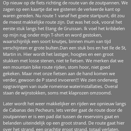
Op nieuw op de fiets richting de route van de zoutpannen. We
zagen op een kaartje dat we gisteren de verkeerde kant op
waren gereden. Nu route 1 vanaf het goeie startpunt, dit zou
de meest makkelijke route zijn. Dat was het ook, vooral het
eerste stuk langs het Etang de Gruissan. Ik voel het kribbelen
op mijn rug onder mijn T-shirt en word gestoken,
waarschijnlijk een soort knutjes, binnen mum van tijd
verschijnten er grote bulten.Dan een stuk bos en het Ile de St,
Martin in. Hier wordt het lastiger, hoogtes en een groot
stukken met losse stenen, niet te fietsen. We merken dat we
een mountain bike route rijden, stom hoor, niet goed
gekeken. Maar met onze fietsen aan de hand komen we
verder, gewoon de P stand invoeren!!! We zien onderweg
opgravingen van oude romeinse waterinstallaties. Overal
staan de wijnstokken, soms met klaprozen omzoomd.
Later wordt het weer makkelijker en rijden we opnieuw langs
de Cabanas des Pecheurs. Iets verder gaat de route door de
zoutpannen er is een pad dat tussen de reservoirs gaat en
belanden uiteindelijk op een groot strand. De route gaat hier
over het strand, een prachtig groot strand, totaal verlaten.