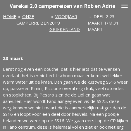
Varekai
2.0 camperreizen van Rob en Adrie
Ga
direct
HOME
»
ONZE
»
VOORJAAR
»
DEEL 2 23
naar
CAMPERREIZEN
2019
MAART T/M 31
de
GRIEKENLAND
MAART
hoofdinhoud
23 maart
Eerst nog even een douche, dat is hier iets dat te wensen
overlaat, het is er niet echt schoon maar er komt wel lekker
warm water uit de kraan. Dan gaan we de kustweg SS16 weer
op, passeren Rimini, Riccione overal erg druk, veel rotondes
en stoplichten. Bij Pesaro zien de de Lidl en gaan wat
aanvullen. Hier wordt Fano aangegeven vis de SS25, deze
weg kennen we niet maart die is aanmerkelijk rustiger dan de
SS16 en loopt voor een deel door heuvels. Na een poosje
belanden we weer op de SS16. We gaan eerst op de CP kijken
in Fano centrum, deze is helemaal vol en ziet er ook niet erg