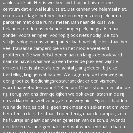
aanlokkelijk uit. Het is wel heel dicht bij het historische
centrum dat er wel leuk uitziet. Dat kennen we helemaal niet,
nu op zaterdag is het heel druk en nergens een plek om te
parkeren met onze ruim7 meter. Dan naar de kust, we
belanden op de ons bekende camperplek, nu gratis maar
zonder voorzieningen. Voorlopig ook niets nodig, de zon
schijnt volop en ons zonnepaneel laadt wel bij. Hier staan heel
veel Italiaanse campers die van het mooie weekend
profiteren. De wandelschoenen aan en langs de boulevard
naar de haven waar we op een bekende plek een wijntje
drinken. Het is al net als een aantal jaar geleden, bij elke
bestelling krijg je wat hapjes. We zagen op de heenweg bij
een groot zelfbedieningsrestaurant dat er een vismenu
wordt aangeboden voor € 13 en om 12 uur stond men al in de
rij. Terug van ons drankje kijken we ook even, staan in de rij
en verklaren onszelf voor gek, dus weg hier. Eigenlijk hadden
we na de hapjes ook al geen trek meer en zeker niet om voor
het eten in de rij te staan. Lopen terug naar de camper, zo'n
half uurtje en gaan dan weer genieten van de zon. s' Avonds
een lekkere salade gemaakt met wat worst en kaas, daarna