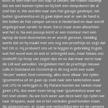
komt er een man om ons hulp te bieden, we maken duidelijk
dat we niet kunnen rijden en hij belt een sleepdienst die al
snel hier is. We worden naar een Fiat garage gesleept, net
buiten Igoumenitsa en zij gaan kijken wat er aan de hand is.
We bellen de Fiat camper service in Nederland en daar wordt
uitgelegd wat verder te doen. Eerst maar even afwachten
wat het is. Na een poosje komt er een monteur met een
laptop de boel doormeten en er wordt gereset. Gelukkig
werkt dat en hij maakt met ons nog een proefritje en zegt dat
het OK is. Hij probeert ons uit te leggen in gebrekkig Engels
wat het euvel was en wat er ontregeld was, maar helaas ons
Grieks!!!!! Op hoop van zegen dus en nu dan maar eerst naar
de Lidl wat aanvullen. Vergeleken met de prachtige nieuwe
Lidls in Duitsland en Oostenrijk is dit nog echt een oude
“dozen” winkel, heel rommelig, alles door elkaar. We rijden
Igoumenitsa uit en gaan op zoek naar een tankstation waar
ook LPG te verkrijgen is. Bij Plataria kunnen we tanken maar
geen LPG, dus weer even terug naar Igoumenitsa waar we
het snel vinden. Nu we toch weer aan deze kant zijn rijden we
naar Drepano, waar we in het verleden goed konden staan.
Nu uitgestorven, er staan ook verbodsborden en de camping