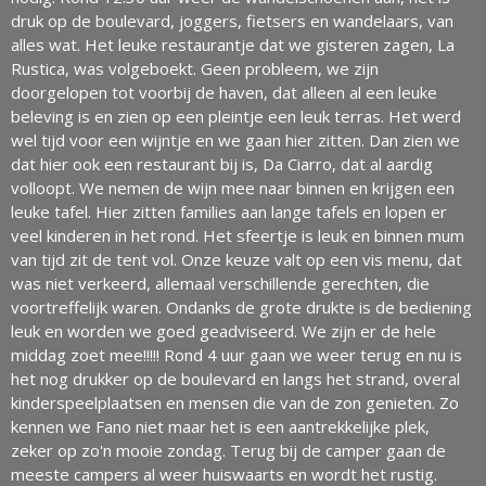
druk op de boulevard, joggers, fietsers en wandelaars, van
alles wat. Het leuke restaurantje dat we gisteren zagen, La
Rustica, was volgeboekt. Geen probleem, we zijn
doorgelopen tot voorbij de haven, dat alleen al een leuke
beleving is en zien op een pleintje een leuk terras. Het werd
wel tijd voor een wijntje en we gaan hier zitten. Dan zien we
dat hier ook een restaurant bij is, Da Ciarro, dat al aardig
volloopt. We nemen de wijn mee naar binnen en krijgen een
leuke tafel. Hier zitten families aan lange tafels en lopen er
veel kinderen in het rond. Het sfeertje is leuk en binnen mum
van tijd zit de tent vol. Onze keuze valt op een vis menu, dat
was niet verkeerd, allemaal verschillende gerechten, die
voortreffelijk waren. Ondanks de grote drukte is de bediening
leuk en worden we goed geadviseerd. We zijn er de hele
middag zoet mee!!!!! Rond 4 uur gaan we weer terug en nu is
het nog drukker op de boulevard en langs het strand, overal
kinderspeelplaatsen en mensen die van de zon genieten. Zo
kennen we Fano niet maar het is een aantrekkelijke plek,
zeker op zo'n mooie zondag. Terug bij de camper gaan de
meeste campers al weer huiswaarts en wordt het rustig.