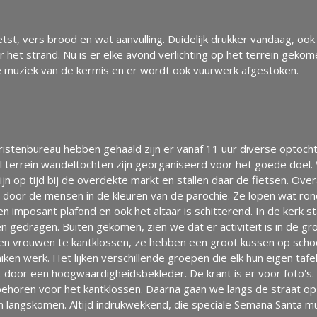
st, vers brood en wat aanvulling. Duidelijk drukker vandaag, o
et strand. Nu is er elke avond verlichting op het terrein gekome
e muziek van de kermis en er wordt ook vuurwerk afgestoken.
eristenbureau hebben gehaald zijn er vanaf 11 uur diverse optoch
al terrein wandeltochten zijn georganiseerd voor het goede doel.
jn op tijd bij de overdekte markt en stallen daar de fietsen. Over
 door de mensen in de kleuren van de parochie. Ze lopen wat ron
en imposant plafond en ook het altaar is schitterend. In de kerk s
edragen. Buiten gekomen, zien we dat er activiteit is in de grot
epen vrouwen te kantklossen, ze hebben een groot kussen op scho
ken werk. Het lijken verschillende groepen die elk hun eigen taf
 door een hoogwaardigheidsbekleder. De krant is er voor foto's. 
ehoren voor het kantklossen. Daarna gaan we langs de straat op e
n langskomen. Altijd indrukwekkend, die speciale Semana Santa mu