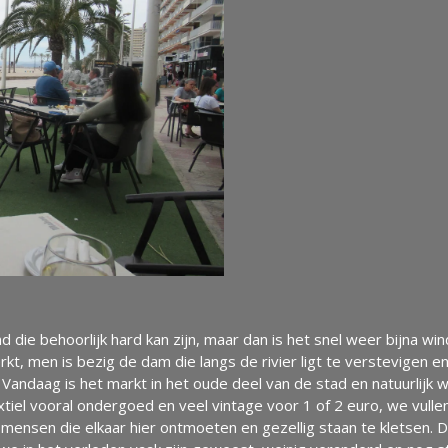
 die behoorlijk hard kan zijn, maar dan is het snel weer bijna win
, men is bezig de dam die langs de rivier ligt te verstevigen e
Vandaag is het markt in het oude deel van de stad en natuurlijk wi
tiel vooral ondergoed en veel vintage voor 1 of 2 euro, we vull
e mensen die elkaar hier ontmoeten en gezellig staan te kletsen. 