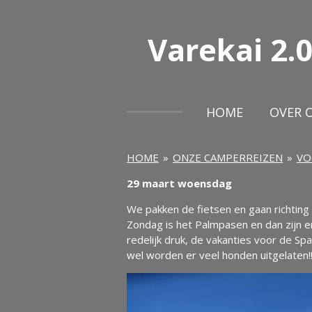
Ga
direct
Varekai
2.0
naar
de
hoofdinhoud
HOME
OVER 
HOME
»
ONZE CAMPERREIZEN
»
VO
29 maart woensdag
We pakken de fietsen en gaan richting
Zondag is het Palmpasen en dan zijn er
redelijk druk, de vakanties voor de Sp
wel worden er veel honden uitgelaten!!