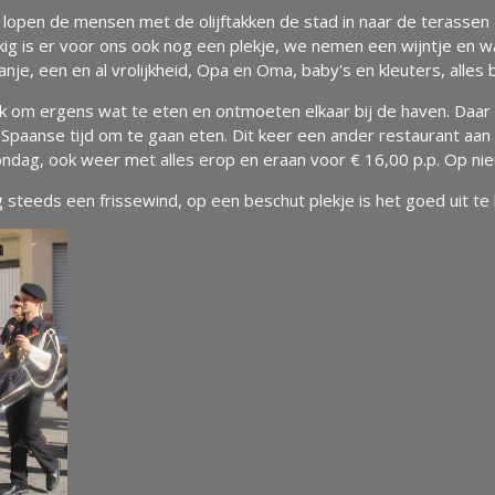
open de mensen met de olijftakken de stad in naar de terassen 
kkig is er voor ons ook nog een plekje, we nemen een wijntje en 
panje, een en al vrolijkheid, Opa en Oma, baby's en kleuters, alles
om ergens wat te eten en ontmoeten elkaar bij de haven. Daar is
t Spaanse tijd om te gaan eten. Dit keer een ander restaurant aa
ondag, ook weer met alles erop en eraan voor € 16,00 p.p. Op ni
 steeds een frissewind, op een beschut plekje is het goed uit te