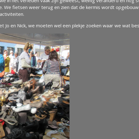
we in het verleden vaak zijn geweest, weinig veranderd en nog s
fie. We fietsen weer terug en zien dat de kermis wordt opgebouwd,
ctiviteiten.
met Jo en Nick, we moeten wel een plekje zoeken waar we wat bes