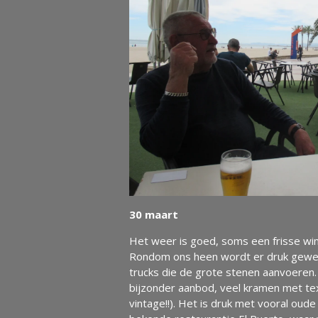
30 maart
Het weer is goed, soms een frisse wind
Rondom ons heen wordt er druk gewerkt
trucks die de grote stenen aanvoeren. 
bijzonder aanbod, veel kramen met tex
vintage!!). Het is druk met vooral oud