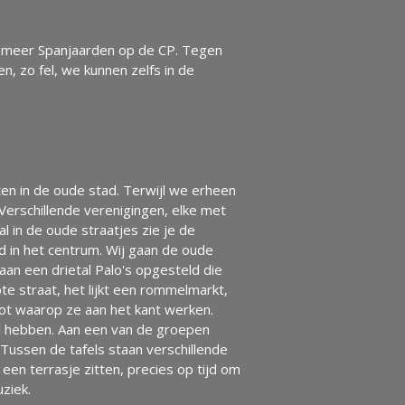
ok meer Spanjaarden op de CP. Tegen
n, zo fel, we kunnen zelfs in de
ten in de oude stad. Terwijl we erheen
 Verschillende verenigingen, elke met
al in de oude straatjes zie je de
d in het centrum. Wij gaan de oude
taan een drietal Palo's opgesteld die
e straat, het lijkt een rommelmarkt,
ot waarop ze aan het kant werken.
el hebben. Aan een van de groepen
Tussen de tafels staan verschillende
en terrasje zitten, precies op tijd om
ziek.