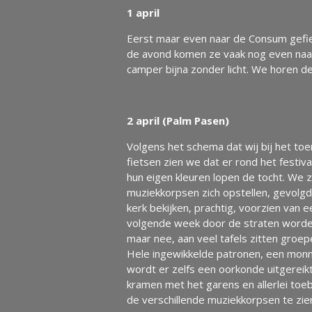
1 april
Eerst maar even naar de Consum gefiet
de avond komen ze vaak nog even naar h
camper bijna zonder licht. We horen d
2 april (Palm Pasen)
Volgens het schema dat wij bij het to
fietsen zien we dat er rond het festiv
hun eigen kleuren lopen de tocht. We zi
muziekkorpsen zich opstellen, gevolgd
kerk bekijken, prachtig, voorzien van e
volgende week door de straten worden g
maar nee, aan veel tafels zitten gro
Hele ingewikkelde patronen, een monni
wordt er zelfs een oorkonde uitgereikt
kramen met het garens en allerlei toeb
de verschillende muziekkorpsen te zie