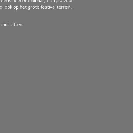
teeds heel betaalbaar, € 11,50 voor
 ook op het grote festival terrein,
chut zitten.