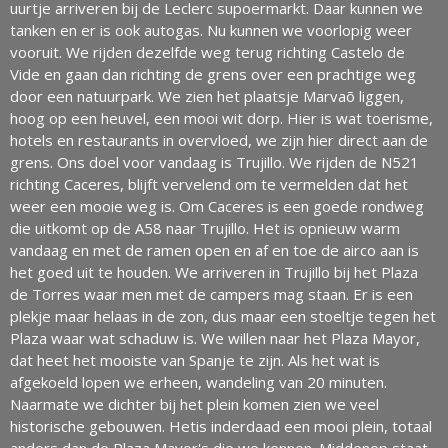
uurtje arriveren bij de Leclerc supoermarkt. Daar kunnen we
tanken en er is ook autogas. Nu kunnen we voorlopig weer
vooruit. We rijden dezelfde weg terug richting Castelo de
Vide en gaan dan richting de grens over een prachtige weg
door een natuurpark. We zien het plaatsje Marvaõ liggen,
hoog op een heuvel, een mooi wit dorp. Hier is wat toerisme,
hotels en restaurants in overvloed, we zijn hier direct aan de
grens. Ons doel voor vandaag is Trujillo. We rijden de N521
richting Caceres, blijft vervelend om te vermelden dat het
weer een mooie weg is. Om Caceres is een goede rondweg
die uitkomt op de A58 naar Trujillo. Het is opnieuw warm
vandaag en met de ramen open en af en toe de airco aan is
het goed uit te houden. We arriveren in Trujillo bij het Plaza
de Torres waar men met de campers mag staan. Er is een
plekje maar helaas in de zon, dus maar een stoeltje tegen het
Plaza waar wat schaduw is. We willen naar het Plaza Mayor,
dat heet het mooiste van Spanje te zijn. Als het wat is
afgekoeld lopen we erheen, wandeling van 20 minuten.
Naarmate we dichter bij het plein komen zien we veel
historische gebouwen. Hetis inderdaad een mooi plein, totaal
anders dan de Plaza Mayor's die we kennen. Middenop staat