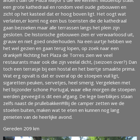
een grote kathedraal en rondom veel oude gebouwen en
zicht op het kasteel dat er hoog boven ligt. Het oogt wat
verlaten,er komt nog een bus toeristen die de kathedraal
gaan bezoeken maar alle terrassen langs het plein zijn
gesloten. De historische gebouwen zien er verwaarloosd uit,
grauw en niet goed onderhouden. Na een uurtje hebben we
het wel gezien en gaan terug lopen, op zoek naar een
drankje!!! Richting het Plaza de Torres zien we veel
restaurants maar ook die zijn veelal dicht, (seizoen over?) Dan
toch een terrasje bij een hostal en het biertje smaakte prima.
Wat erg opvalt is dat er overal op de stoepen vuil ligt,
sigaretten peuken, servetjes, heel smerig. Vergeleken met
het bijzonder schone Portugal, waar elke morgen de stoepen
werden geveegd is dit een afgang. De lege bierblikjes staan
zelfs naast de prullebakken!!!Bij de camper zetten we de
stoelen buiten, maken wat te eten en kunnen nog lang
genieten van de heerlijke avond.
Gereden 209 km