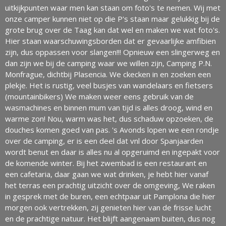
uitkijkpunten waar men kan staan om foto's te nemen. Wij met
onze camper kunnen niet op die P's staan maar gelukkig bij de
grote brug over de Taag kan dat wel en maken we wat foto's.
Hier staan waarschuwingsborden dat er gevaarlijke amfibien
zijn, dus oppassen voor slangen!!! Opnieuw een slingerweg en
dan zijn we bij de camping waar we willen zijn, Camping P.N.
Monfrague, dichtbij Plasencia. We ckecken in en zoeken een
plekje. Het is rustig, veel busjes van wandelaars en fietsers
(mountainbikers) We maken weer eens gebruik van de
wasmachines en binnen mum van tijd is alles droog, wind en
warme zon! Nou, warm was het, dus schaduw opzoeken, de
douches komen goed van pas. 's Avonds lopen we een rondje
over de camping, er is een deel dat vnl door Spanjaarden
wordt benut en daar is alles nu al opgeruimd en ingepakt voor
de komende winter. Bij het zwembad is een restaurant en
een cafetaria, daar gaan we wat drinken, je hebt hier vanaf
het terras een prachtig uitzicht over de omgeving, We raken
in gesprek met de buren, een echtpaar uit Pamplona die hier
morgen ook vertrekken, zij genieten hier van de frisse lucht
en de prachtige natuur. Het blijft aangenaam buiten, dus nog