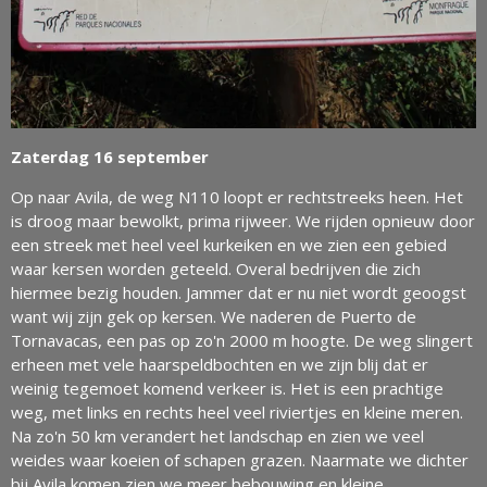
Zaterdag 16 september
Op naar Avila, de weg N110 loopt er rechtstreeks heen. Het
is droog maar bewolkt, prima rijweer. We rijden opnieuw door
een streek met heel veel kurkeiken en we zien een gebied
waar kersen worden geteeld. Overal bedrijven die zich
hiermee bezig houden. Jammer dat er nu niet wordt geoogst
want wij zijn gek op kersen. We naderen de Puerto de
Tornavacas, een pas op zo'n 2000 m hoogte. De weg slingert
erheen met vele haarspeldbochten en we zijn blij dat er
weinig tegemoet komend verkeer is. Het is een prachtige
weg, met links en rechts heel veel riviertjes en kleine meren.
Na zo'n 50 km verandert het landschap en zien we veel
weides waar koeien of schapen grazen. Naarmate we dichter
bij Avila komen zien we meer bebouwing en kleine