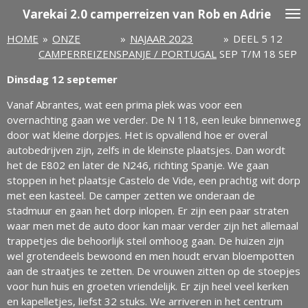
Varekai
2.0 camperreizen van Rob en Adrie
Ga
direct
HOME
»
ONZE
»
NAJAAR 2023
»
DEEL 5 12
naar
CAMPERREIZEN
SPANJE / PORTUGAL
SEP T/M 18 SEP
de
hoofdinhoud
Dinsdag 12 septemer
Vanaf Abrantes, wat een prima plek was voor een
overnachting gaan we verder. De N 118, een leuke binnenweg
door wat kleine dorpjes. Het is opvallend hoe er overal
autobedrijven zijn, zelfs in de kleinste plaatsjes. Dan wordt
het de E802 en later de N246, richting Spanje. We gaan
stoppen in het plaatsje Castelo de Vide, een prachtig wit dorp
met een kasteel. De camper zetten we onderaan de
stadmuur en gaan het dorp inlopen. Er zijn een paar straten
waar men met de auto door kan maar verder zijn het allemaal
trappetjes die behoorlijk steil omhoog gaan. De huizen zijn
wel grotendeels bewoond en men houdt ervan bloempotten
aan de straatjes te zetten. De vrouwen zitten op de stoepjes
voor hun huis en groeten vriendelijk. Er zijn heel veel kerken
en kapelletjes, liefst 32 stuks. We arriveren in het centrum