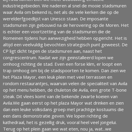
industriegebieden. We naderen al snel de mooie stadsmuren
waar Avila om bekend is, net als de vele kerken die op de
werelderfgoedlijst van Unesco staan. De imposante
stadsmuren zijn gebouwd na de herovering op de Moren. Het
is echter een voortzetting van de stadsmuren die de
Romeinen tijdens hun aanwezigheid hebben opgericht. Het is
altijd een veelvuldig bevochten strategisch punt geweest. De
CP ligt dicht tegen de stadsmuren aan, naast het
congrescentrum. Nadat we zijn geinstalleerd lopen we
omhoog richting de stad. Even een forse klim, er loopt een
trap omhoog om bij de stadspoorten te komen. Dan zien we
het Plaza Mayor, een leuk plein met veel terrassen en
rondom restaurantjes, waarvan velen de specialiteit van Avila
op het menu hebben, de chuleton de Avila, een grote T-bone
steak. Dit vlees komt van de bekende zwarte koeien van
Avila.We gaan eerst op het plaza Mayor wat drinken en zien
dan een leuke volksdans groep met prachtige kostuums die
een dans demonstratie geven. We lopen richting de
kathedraal, het is gezellig druk, vooral heel veel jongelui.
Terug op het plein gaan we wat eten, nou ja, wat...we