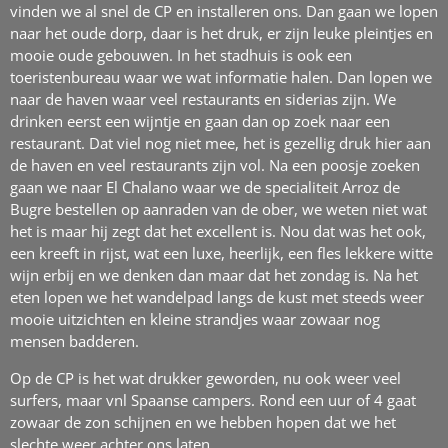
vinden we al snel de CP en installeren ons. Dan gaan we lopen
naar het oude dorp, daar is het druk, er zijn leuke pleintjes en
mooie oude gebouwen. In het stadhuis is ook een
toeristenbureau waar we wat informatie halen. Dan lopen we
naar de haven waar veel restaurants en siderias zijn. We
drinken eerst een wijntje en gaan dan op zoek naar een
restaurant. Dat viel nog niet mee, het is gezellig druk hier aan
de haven en veel restaurants zijn vol. Na een poosje zoeken
gaan we naar El Chalano waar we de specialiteit Arroz de
Bugre bestellen op aanraden van de ober, we weten niet wat
het is maar hij zegt dat het excellent is. Nou dat was het ook,
een kreeft in rijst, wat een luxe, heerlijk, een fles lekkere witte
wijn erbij en we denken dan maar dat het zondag is. Na het
eten lopen we het wandelpad langs de kust met steeds weer
mooie uitzichten en kleine strandjes waar zowaar nog
mensen badderen.
Op de CP is het wat drukker geworden, nu ook weer veel
surfers, maar vnl Spaanse campers. Rond een uur of 4 gaat
zowaar de zon schijnen en we hebben hopen dat we het
slechte weer achter ons laten.