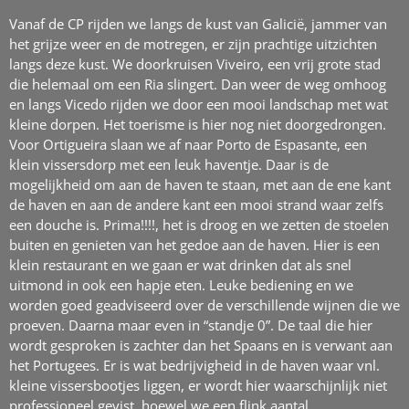
Vanaf de CP rijden we langs de kust van Galicië, jammer van
het grijze weer en de motregen, er zijn prachtige uitzichten
langs deze kust. We doorkruisen Viveiro, een vrij grote stad
die helemaal om een Ria slingert. Dan weer de weg omhoog
en langs Vicedo rijden we door een mooi landschap met wat
kleine dorpen. Het toerisme is hier nog niet doorgedrongen.
Voor Ortigueira slaan we af naar Porto de Espasante, een
klein vissersdorp met een leuk haventje. Daar is de
mogelijkheid om aan de haven te staan, met aan de ene kant
de haven en aan de andere kant een mooi strand waar zelfs
een douche is. Prima!!!!, het is droog en we zetten de stoelen
buiten en genieten van het gedoe aan de haven. Hier is een
klein restaurant en we gaan er wat drinken dat als snel
uitmond in ook een hapje eten. Leuke bediening en we
worden goed geadviseerd over de verschillende wijnen die we
proeven. Daarna maar even in “standje 0”. De taal die hier
wordt gesproken is zachter dan het Spaans en is verwant aan
het Portugees. Er is wat bedrijvigheid in de haven waar vnl.
kleine vissersbootjes liggen, er wordt hier waarschijnlijk niet
professioneel gevist, hoewel we een flink aantal