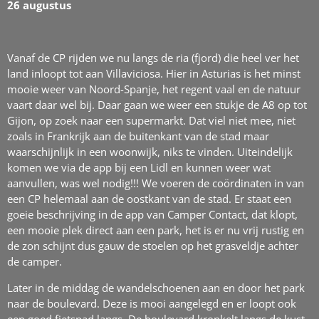
26 augustus
Vanaf de CP rijden we nu langs de ria (fjord) die heel ver het
land inloopt tot aan Villaviciosa. Hier in Asturias is het minst
mooie weer van Noord-Spanje, het regent vaal en de natuur
vaart daar wel bij. Daar gaan we weer een stukje de A8 op tot
Gijon, op zoek naar een supermarkt. Dat viel niet mee, niet
zoals in Frankrijk aan de buitenkant van de stad maar
waarschijnlijk in een woonwijk, niks te vinden. Uiteindelijk
komen we via de app bij een Lidl en kunnen weer wat
aanvullen, was wel nodig!!! We voeren de coördinaten in van
een CP helemaal aan de oostkant van de stad. Er staat een
goeie beschrijving in de app van Camper Contact, dat klopt,
een mooie plek direct aan een park, het is er nu vrij rustig en
de zon schijnt dus gauw de stoelen op het grasveldje achter
de camper.
Later in de middag de wandelschoenen aan en door het park
naar de boulevard. Deze is mooi aangelegd en er loopt ook
een goed fietspad langs. De boulevard kronkelt langs de kust