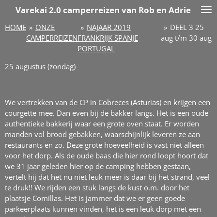
Varekai
2.0 camperreizen van Rob en Adrie
Ga
direct
HOME
»
ONZE
»
NAJAAR 2019
»
DEEL 3 25
naar
CAMPERREIZEN
FRANKRIJK SPANJE
aug t/m 30 aug
de
PORTUGAL
hoofdinhoud
25 augustus (zondag)
We vertrekken van de CP in Cobreces (Asturias) en krijgen een
courgette mee. Dan even bij de bakker langs. Het is een oude
authentieke bakkerij waar een grote oven staat. Er worden
manden vol brood gebakken, waarschijnlijk leveren ze aan
restaurants en zo. Deze grote hoeveelheid is vast niet alleen
voor het dorp. Als de oude baas die hier rond loopt hoort dat
we 31 jaar geleden hier op de camping hebben gestaan,
vertelt hij dat het nu niet leuk meer is daar bij het strand, veel
te druk!! We rijden een stuk langs de kust o.m. door het
plaatsje Comillas. Het is jammer dat we er geen goede
parkeerplaats kunnen vinden, het is een leuk dorp met een