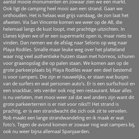
aantal mooie monumenten en zowaar zien we een markt.
Ook ligt de camping heel mooi aan een strand. Gaan we
onthouden. Het is helaas wat grijs vandaag, de zon laat het
afweten. Via San Vincente komen we weer op de A8, die
helemaal langs de kust loopt, met prachtige uitzichten. In
Llanes kijken we of er een supermarkt open is, maar niets te
vinden. Dan nemen we de afslag naar Selorio op weg naar
Playa Rodiles. Smalle maar leuke weg over het platteland
waar nog veel authentieke huizen staan met hórreos, schuren
voor graanopslag die op palen staan. We komen aan op de
grote parkeerplaats bij Playa Rodiles waar een deel bestemd
is voor campers. Die zijn er nauwelijks, er staan wat busjes
van de surfers en wat personen auto's. Er is een surfschool en
een snackbar, iets verder ook nog een restaurant. Maar alles
is nu verlaten, met mooi weer zal dat wel anders zijn want dit
grote parkeerterrein is er niet voor niks!!! Het strand is
prachtig, er is een strandwacht die zich ook zit te vervelen.
Rob maakt een lange strandwandeling en ik maak er wat
foto's. Tegen de avond komen er zowaar nog wat campers bij,
ook nu weer bijna allemaal Spanjaarden.