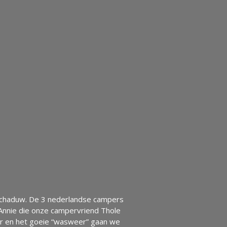
e schaduw. De 3 nederlandse campers
Annie die onze campervriend Thole
r en het goeie “wasweer” gaan we