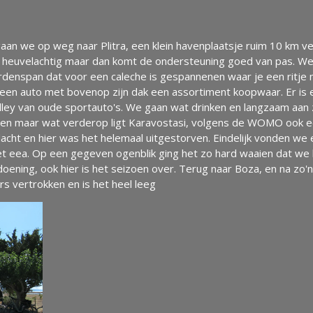
aan we op weg naar Plitra, een klein havenplaatsje ruim 10 km ve
at heuvelachtig maar dan komt de ondersteuning goed van pas. We a
rdenspan dat voor een caleche is gespannenen waar je een ritje m
t een auto met bovenop zijn dak een assortiment koopwaar. Er is e
ley van oude sportauto's. We gaan wat drinken en langzaam aan z
n maar wat verderop ligt Karavostasi, volgens de WOMO ook ee
dacht en hier was het helemaal uitgestorven. Eindelijk vonden we
t eea. Op een gegeven ogenblik ging het zo hard waaien dat we b
oening, ook hier is het seizoen over. Terug naar Boza, en na zo'
rs vertrokken en is het heel leeg