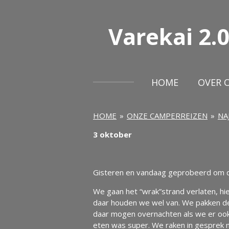
Ga
direct
Varekai
2.0
naar
de
hoofdinhoud
HOME
OVER 
HOME
»
ONZE CAMPERREIZEN
»
NA
3 oktober
Gisteren en vandaag geprobeerd om de
We gaan het “wrak”strand verlaten, hie
daar houden we wel van. We pakken de 
daar mogen overnachten als we er ook 
eten was super. We raken in gesprek me