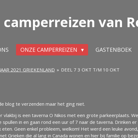
 camperreizen van R
ONS
ONZE CAMPERREIZEN
GASTENBOEK
JAAR 2021 GRIEKENLAND
»
DEEL 7 3 OKT T/M 10 OKT
 blog te verzenden maar het ging niet.
r vlakbij is een taverna O Nikos met een grote parkeerplaats. We
spullen in en gaan rond een uur of 7 naar de taverna. Drinken er
eten. Geen enkel probleem, welkom! Het werd een leuke avond, de 
t Grieken die al lang in Canada wonen en hier bij familie op bezoe